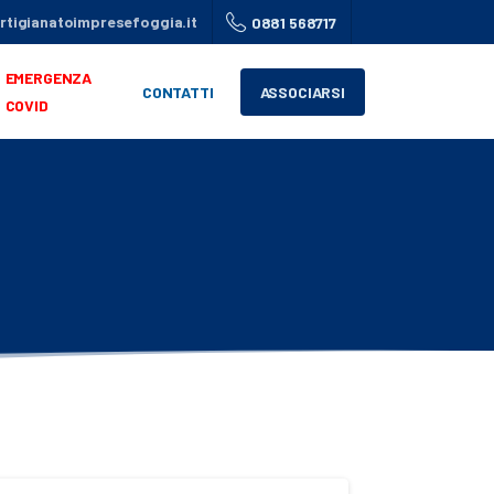
tigianatoimpresefoggia.it
0881 568717
EMERGENZA
CONTATTI
ASSOCIARSI
COVID