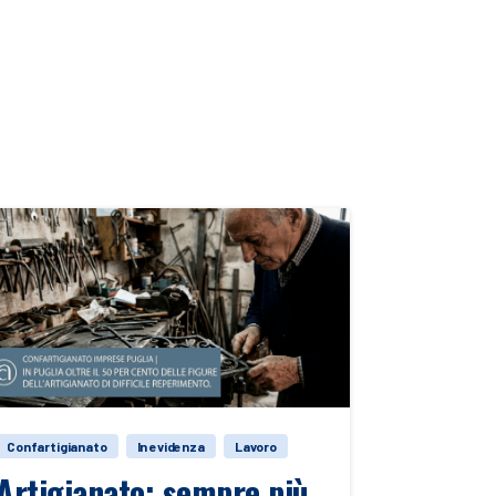
Confartigianato
In evidenza
Lavoro
Artigianato: sempre più