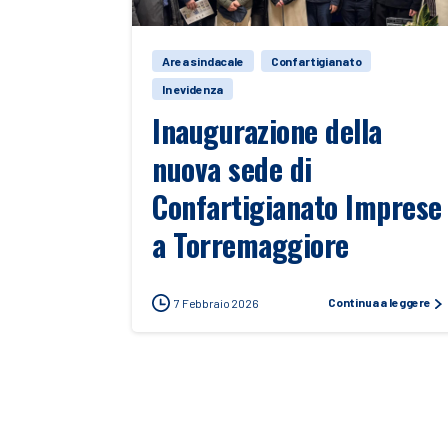
Area sindacale
Confartigianato
In evidenza
Inaugurazione della
nuova sede di
Confartigianato Imprese
a Torremaggiore
Continua a leggere
7 Febbraio 2026