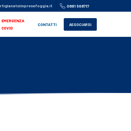
tigianatoimpresefoggia.it
0881 568717
EMERGENZA
CONTATTI
ASSOCIARSI
COVID