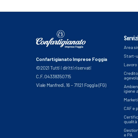
Serviz
Area si
Start-u
Confartigianato Imprese Foggia
Lavoro 
©2021 Tutti i diritti riservati
Credito
C.F. 04338350715
agevol
Viale Manfredi, 16 – 71121 Foggia (FG)
Ambient
igiene 
Market
CAF e 
Certific
qualità
Gestion
e PA