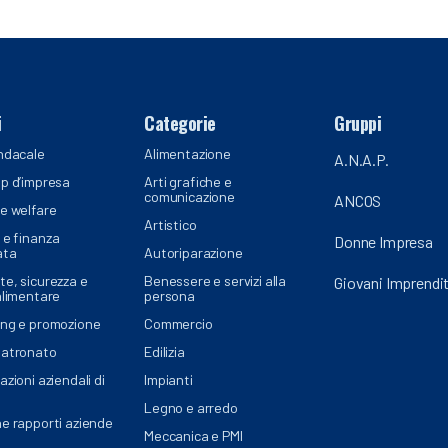
i
Categorie
Gruppi
ndacale
Alimentazione
A.N.A.P.
p d’impresa
Arti grafiche e
comunicazione
ANCOS
e welfare
Artistico
 e finanza
Donne Impresa
ata
Autoriparazione
e, sicurezza e
Benessere e servizi alla
Giovani Imprendit
alimentare
persona
ing e promozione
Commercio
patronato
Edilizia
azioni aziendali di
Impianti
Legno e arredo
e rapporti aziende
Meccanica e PMI