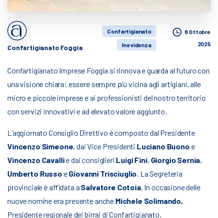
Confartigianato
8 Ottobre
2025
In evidenza
Confartigianato Foggia
Confartigianato Imprese Foggia si rinnova e guarda al futuro con
una visione chiara: essere sempre più vicina agli artigiani, alle
micro e piccole imprese e ai professionisti del nostro territorio
con servizi innovativi e ad elevato valore aggiunto.
L’aggiornato Consiglio Direttivo è composto dal Presidente
Vincenzo Simeone
, dai Vice Presidenti
Luciano Buono
e
Vincenzo Cavalli
e dai consiglieri
Luigi Fini
,
Giorgio Sernia
,
Umberto Russo
e
Giovanni Trisciuglio
. La Segreteria
provinciale è affidata a
Salvatore Cotoia
. In occasione delle
nuove nomine era presente anche
Michele Solimando,
Presidente regionale dei birrai di Confartigianato.