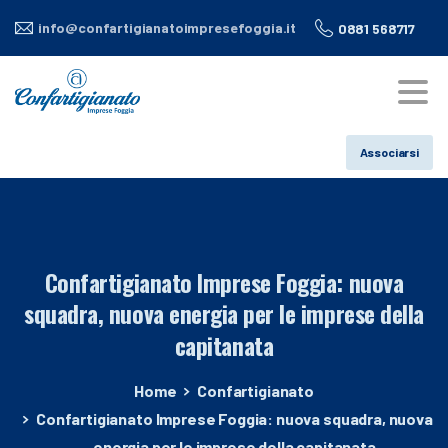
info@confartigianatoimpresefoggia.it
0881 568717
Associarsi
Confartigianato
Imprese
Foggia:
nuova
squadra,
nuova
energia
per
le
imprese
della
capitanata
Home
Confartigianato
Confartigianato Imprese Foggia: nuova squadra, nuova
energia per le imprese della capitanata